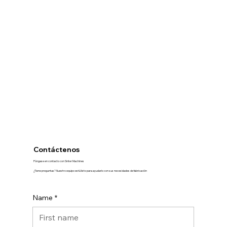
Contáctenos
Póngase en contacto con Sinter Machines
¿Tiene preguntas? Nuestro equipo está listo para ayudarlo con sus necesidades de fabricación
Name
*