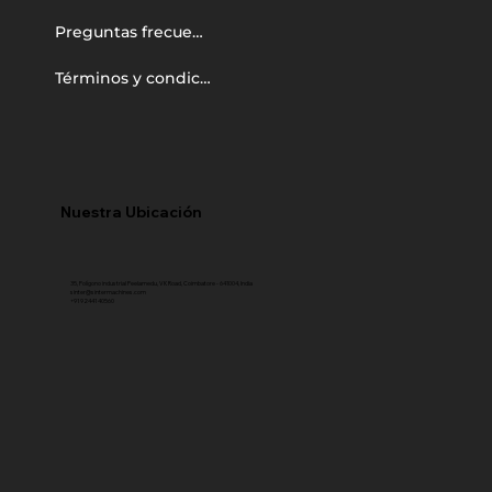
Preguntas frecuentes
Términos y condiciones
Nuestra Ubicación
35, Polígono industrial Peelamedu, VK Road, Coimbatore - 641004, India
sinter@sintermachines.com
+91 92441 40560