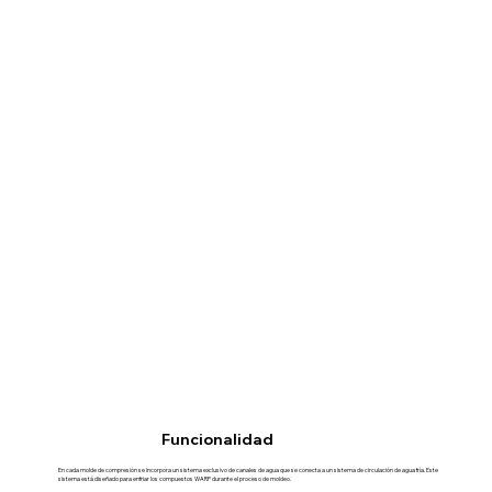
Funcionalidad
En cada molde de compresión se incorpora un sistema exclusivo de canales de agua que se conecta a un sistema de circulación de agua fría. Este
sistema está diseñado para enfriar los compuestos WARP durante el proceso de moldeo.