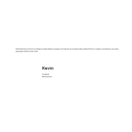
Sinter Machines ha hecho un trabajo increíble al fabricar equipos innovadores de reciclaje de alta calidad. Estamos orgullosos de habernos asociado
para lograr un futuro más verde.
Kevin
EcolabO8
Bali, Indonesia