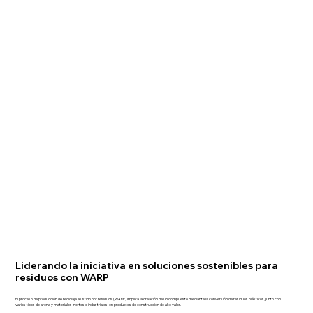
Liderando la iniciativa en soluciones sostenibles para
residuos con WARP
El proceso de producción de reciclaje asistido por residuos (WARP) implica la creación de un compuesto mediante la conversión de residuos plásticos, junto con
varios tipos de arena y materiales inertes o industriales, en productos de construcción de alto valor.