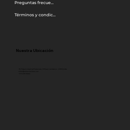
Preguntas frecuentes
Términos y condiciones
Nuestra Ubicación
35, Polígono industrial Peelamedu, VK Road, Coimbatore - 641004, India
sinter@sintermachines.com
+91 92441 40560