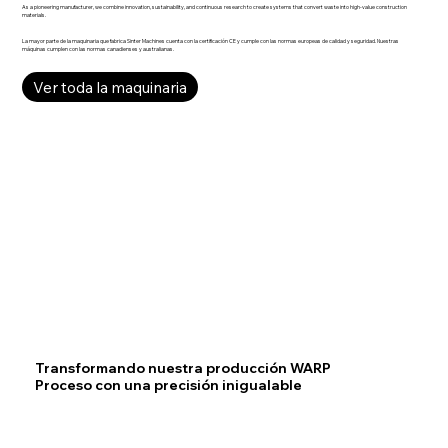
As a pioneering manufacturer, we combine innovation, sustainability, and continuous research to create systems that convert waste into high-value construction
materials.
La mayor parte de la maquinaria que fabrica Sinter Machines cuenta con la certificación CE y cumple con las normas europeas de calidad y seguridad. Nuestras
máquinas cumplen con las normas canadienses y australianas.
Ver toda la maquinaria
Transformando nuestra producción WARP
Proceso con una precisión inigualable