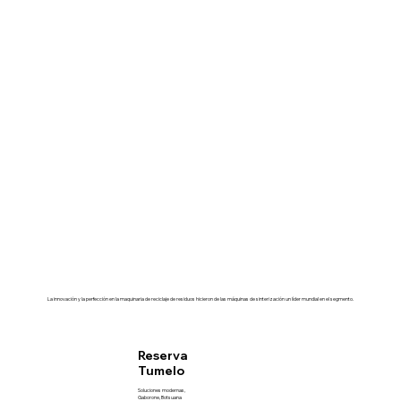
La innovación y la perfección en la maquinaria de reciclaje de residuos hicieron de las máquinas de sinterización un líder mundial en el segmento.
Reserva
Tumelo
Soluciones modernas,
Gaborone, Botsuana