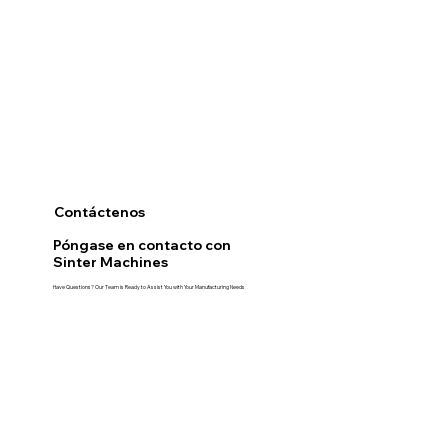
Contáctenos
Póngase en contacto con
Sinter Machines
Have Questions? Our Team is Ready to Assist You with Your Manufacturing Needs