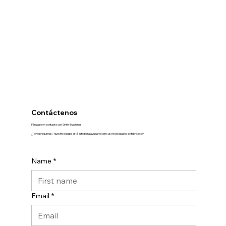
Contáctenos
Póngase en contacto con Sinter Machines
¿Tiene preguntas? Nuestro equipo está listo para ayudarlo con sus necesidades de fabricación
Name
*
Email
*