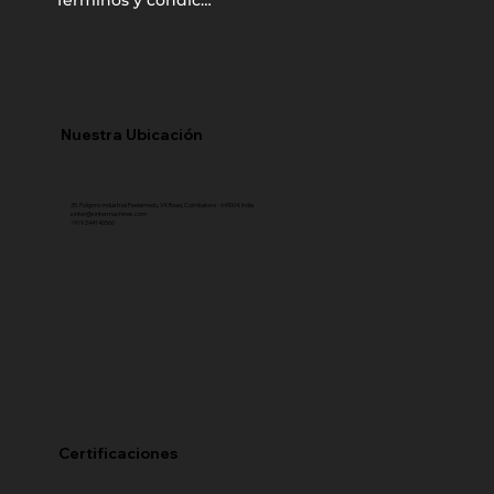
Nuestra Ubicación
35, Polígono industrial Peelamedu, VK Road, Coimbatore - 641004, India
sinter@sintermachines.com
+91 92441 40560
Certificaciones