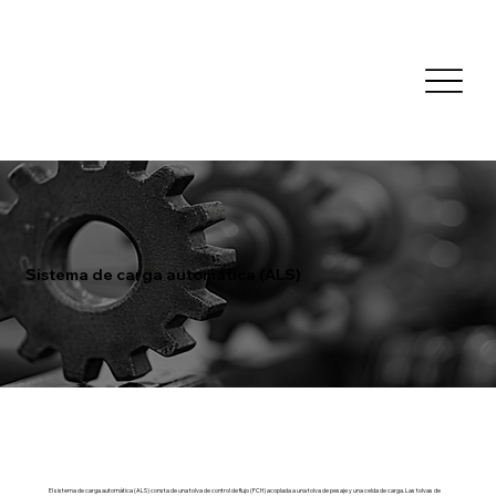
Sistema de carga automática (ALS)
El sistema de carga automática (ALS) consta de una tolva de control de flujo (FCH) acoplada a una tolva de pesaje y una celda de carga. Las tolvas de