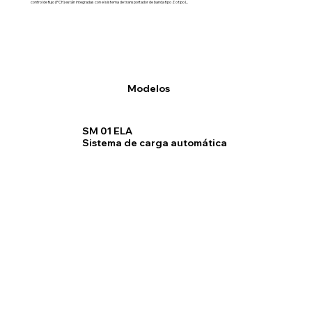
control de flujo (FCH) están integradas con el sistema de transportador de banda tipo Z o tipo L.
Modelos
SM 01 ELA
Sistema de carga automática