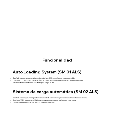
Funcionalidad
Auto Loading System (SM 01 ALS)
Diseñado para cargar automáticamente material en HMS con un flujo controlado y medido.
Consta de 2 FCH, uno para carga de plásticos y otro para carga de arena/inertes/residuos industriales
El transportador de blets tipo Z se utiliza para cargar en HMS.
Sistema de carga automática (SM 02 ALS)
Diseñado para cargar un composite premezclado. El composite se prepara manualmente fuera del sistema.
Consta de 1 FCH, para carga de Plástico premezclado y arena/inertes/residuos industriales.
El transportador de banda tipo L se utiliza para cargar en HMS.