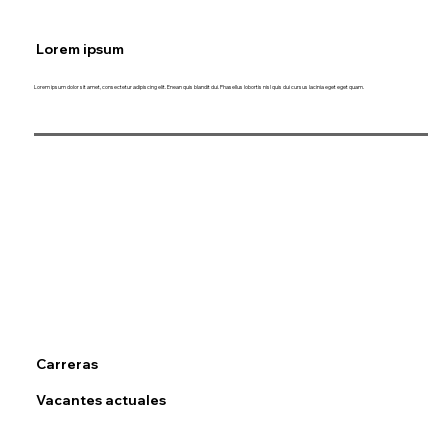
Lorem ipsum
Lorem ipsum dolor sit amet, consectetur adipiscing elit. Enean quis blandit dui. Phasellus lobortis nisl quis dui cursus lacinia eget eget quam.
Carreras
Vacantes actuales