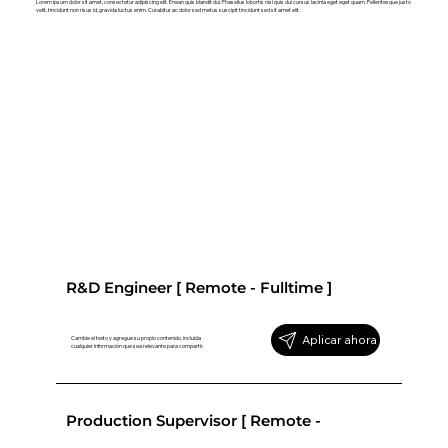
Lorem ipsum dolor sit amet, consectetur adipiscing elit. Enean quis blandit dui. Phasellus lobortis nisl quis dui cursus lacinia eget eget quam. Pellentesque justo
velit, tincidunt non risus id, gravida luctus enim. Curabitur ac dolor sed metus suscipit tincidunt sed sit amet elit.
R&D Engineer [ Remote - Fulltime ]
Aplicar ahora
Cambie el texto y agregue su propio contenido, incluida
cualquier información que sea relevante para compartir.
Production Supervisor [ Remote -