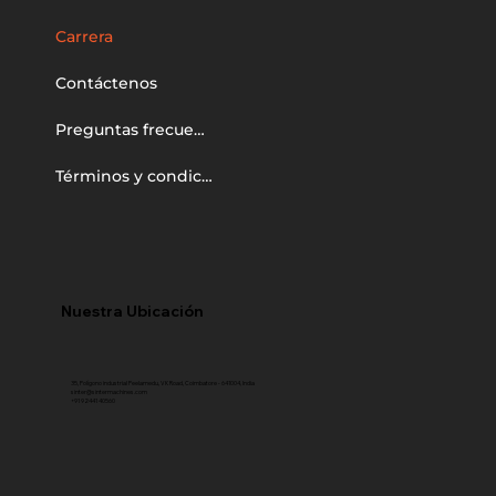
Carrera
Contáctenos
Preguntas frecuentes
Términos y condiciones
Nuestra Ubicación
35, Polígono industrial Peelamedu, VK Road, Coimbatore - 641004, India
sinter@sintermachines.com
+91 92441 40560