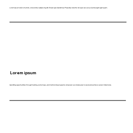
Lorem ipsum dolor sit amet, consectetur adipiscing elit. Enean quis blandit dui. Phasellus lobortis nisl quis dui cursus lacinia eget eget quam.
Lorem ipsum
Upskilling opportunities through training, workshops, and mentorship programs empower our employees to excel and achieve career milestones.