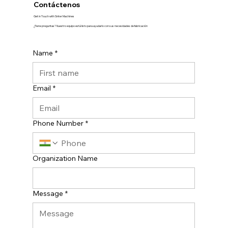
Contáctenos
Get in Touch with Sinter Machines
¿Tiene preguntas? Nuestro equipo está listo para ayudarlo con sus necesidades de fabricación
Name
*
Email
*
Phone Number
*
Organization Name
Message
*