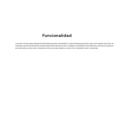
Funcionalidad
La estación de descarga de big bag está diseñada para la descarga eficiente y segura de big bag a granel. Es capaz de manipular varios tipos de
materiales a granel, desde gránulos que fluyen libremente hasta polvos finos y pegajosos. Diseñada por Sinter Machines, esta estación gestiona
de manera eficaz premezclas compuestas hechas de residuos plásticos, arena y otros materiales inertes o industriales.