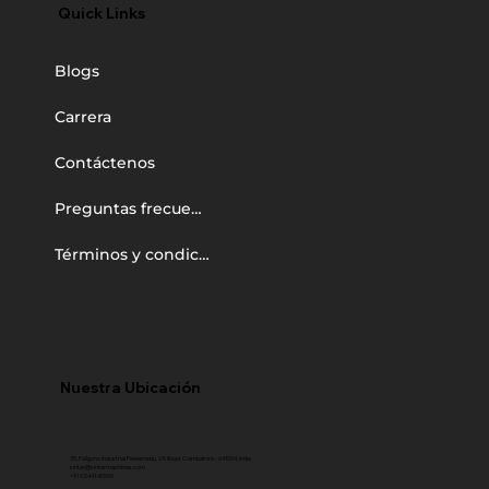
Quick Links
Blogs
Carrera
Contáctenos
Preguntas frecuentes
Términos y condiciones
Nuestra Ubicación
35, Polígono industrial Peelamedu, VK Road, Coimbatore - 641004, India
sinter@sintermachines.com
+91 92441 40560