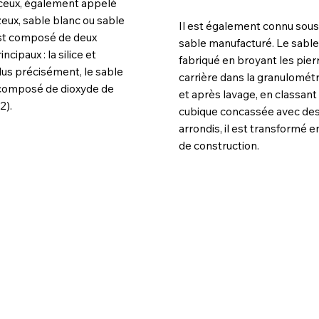
liceux, également appelé
eux, sable blanc ou sable
Il est également connu sous
 est composé de deux
sable manufacturé. Le sabl
cipaux : la silice et
fabriqué en broyant les pier
lus précisément, le sable
carrière dans la granulométr
t composé de dioxyde de
et après lavage, en classant
2).
cubique concassée avec de
arrondis, il est transformé 
de construction.