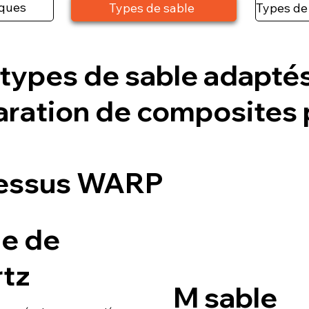
iques
Types de sable
types de sable adaptés
aration de composites 
essus WARP
le de
rtz
M sable