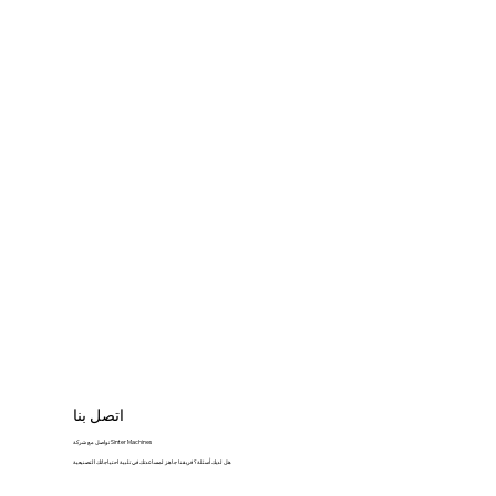
اتصل بنا
تواصل مع شركة Sinter Machines
هل لديك أسئلة؟ فريقنا جاهز لمساعدتك في تلبية احتياجاتك التصنيعية