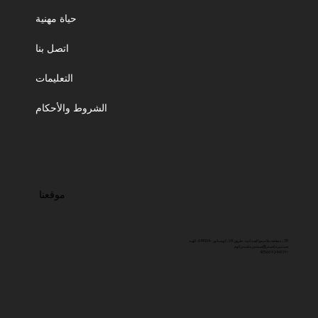
حياة مهنية
اتصل بنا
التعليمات
الشروط والأحكام
موقعنا
35، منطقة بيلاميدو الصناعية، طريق VK، كويمباتور - 641004، الهند
سينتيرماشينز@سينتيرماشينز.كوم
+91 92441 40560