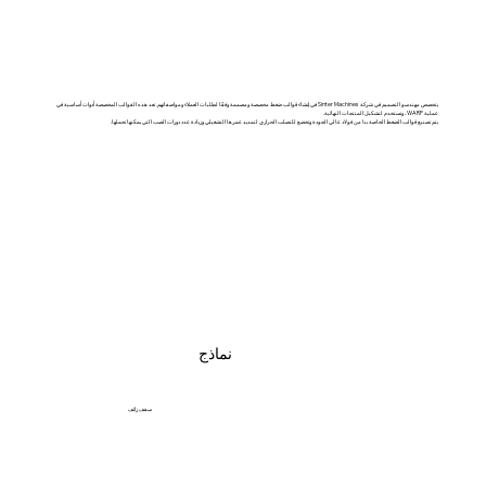
يتخصص مهندسو التصميم في شركة Sinter Machines في إنشاء قوالب ضغط مخصصة ومصممة وفقًا لطلبات العملاء ومواصفاتهم. تعد هذه القوالب المخصصة أدوات أساسية في
عملية WARP، وتستخدم لتشكيل المنتجات النهائية.
يتم تصنيع قوالب الضغط الخاصة بنا من فولاذ عالي الجودة وتخضع للتصلب الحراري لتمديد عمرها التشغيلي وزيادة عدد دورات الصب التي يمكنها تحملها.
نماذج
سقف زائف