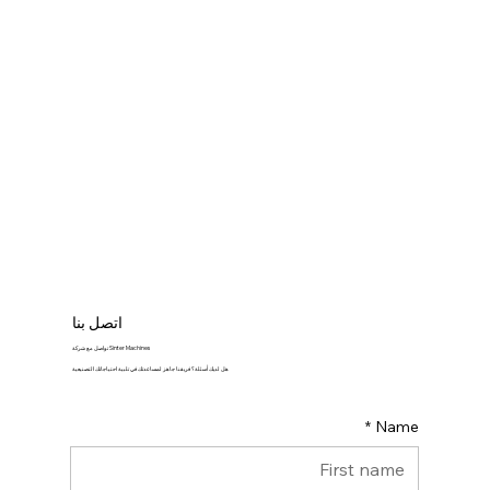
اتصل بنا
تواصل مع شركة Sinter Machines
هل لديك أسئلة؟ فريقنا جاهز لمساعدتك في تلبية احتياجاتك التصنيعية
*
Name