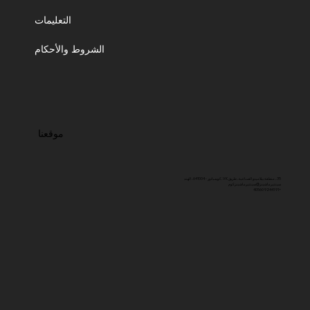
التعليمات
الشروط والأحكام
موقعنا
35، منطقة بيلاميدو الصناعية، طريق VK، كويمباتور - 641004، الهند
سينتيرماشينز@سينتيرماشينز.كوم
+91 92441 40560